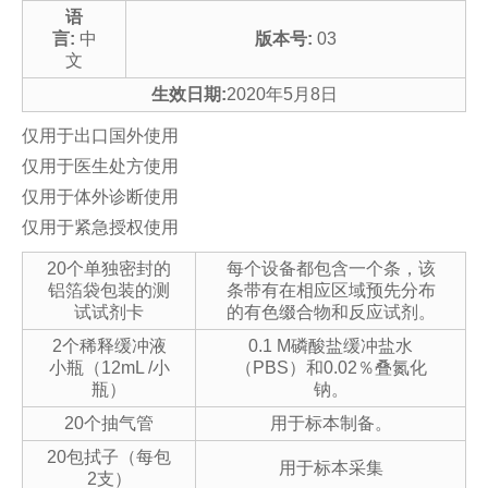
语
言:
中
版本号:
03
文
生效日期:
2020年5月8日
仅用于出口国外使用
仅用于医生处方使用
仅用于体外诊断使用
仅用于紧急授权使用
20
个单独密封的
每个设备都包含一个条，该
铝箔袋包装的测
条带有在相应区域预先分布
试试剂卡
的有色缀合物和反应试剂。
2
个稀释缓冲液
0.1 M
磷酸盐缓冲盐水
小瓶（
12mL /
小
（
PBS
）和
0.02
％叠氮化
瓶）
钠。
20
个抽气管
用于标本制备。
20
包拭子（每包
用于标本采集
2
支）