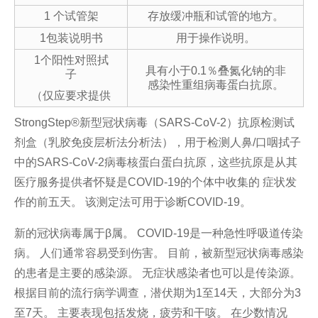
1 个试管架
存放缓冲瓶和试管的地方。
1
包装说明书
用于操作说明。
1
个阳性对照拭
具有小于
0.1
％叠氮化钠的非
子
感染性重组病毒蛋白抗原。
（仅应要求提供
StrongStep®新型冠状病毒（SARS-CoV-2）抗原检测试
剂盒（乳胶免疫层析法分析法），用于检测人鼻/口咽拭子
中的SARS-CoV-2病毒核蛋白蛋白抗原，这些抗原是从其
医疗服务提供者怀疑是COVID-19的个体中收集的 症状发
作的前五天。 该测定法可用于诊断COVID-19。
新的冠状病毒属于β属。 COVID-19是一种急性呼吸道传染
病。 人们通常容易受到伤害。 目前，被新型冠状病毒感染
的患者是主要的感染源。 无症状感染者也可以是传染源。
根据目前的流行病学调查，潜伏期为1至14天，大部分为3
至7天。 主要表现包括发烧，疲劳和干咳。 在少数情况