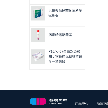
淋病奈瑟球菌抗原检测
试剂盒
病毒转运培养基
​P16/Ki-67蛋白双染检
测，宫颈癌无创筛查最
后一道防线
产品中心
新冠病