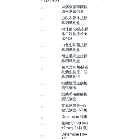
性病系列
淋病奈瑟球菌抗
原检测试剂盒
沙眼衣原体抗原
检测试剂盒
淋球菌/沙眼衣原
体二联抗原检测
试剂盒
白色念珠菌抗原
检测试剂盒
阴道毛滴虫抗原
检测试剂盒
白色念珠菌/阴道
毛滴虫抗原二联
检测试剂卡
细菌性阴道病检
测试剂卡
细菌唾液酸酶检
测试剂盒
支原体培养+药
敏试剂盒(IST-II)
Determine 梅毒
第四代HIV(HIV1
+2+o+p24抗原)
Determine HIV-