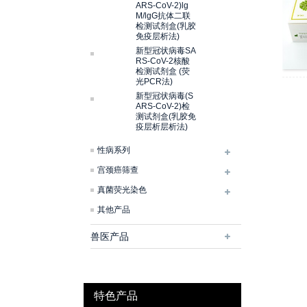
ARS-CoV-2)lg
M/lgG抗体二联
检测试剂盒(乳胶
免疫层析法)
新型冠状病毒SA
RS-CoV-2核酸
检测试剂盒 (荧
光PCR法)
新型冠状病毒(S
ARS-CoV-2)检
测试剂盒(乳胶免
疫层析层析法)
性病系列
宫颈癌筛查
真菌荧光染色
其他产品
兽医产品
特色产品