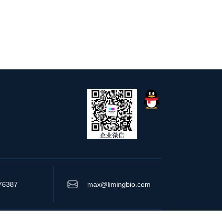
76387
max@limingbio.com